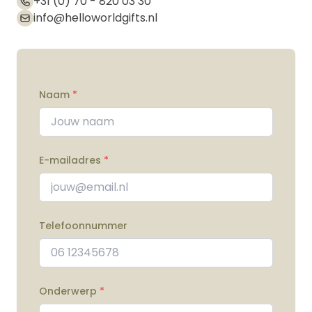
+31 (0) 70 - 820 03 30
info@helloworldgifts.nl
Naam
*
E-mailadres
*
Telefoonnummer
Onderwerp
*